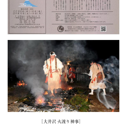
［大井沢 火渡り神事］