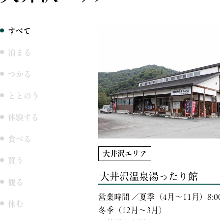
すべて
泊まる
つかる
ととのう
体験する
食べる
大井沢エリア
買う
大井沢温泉湯ったり館
観る
営業時間 ／夏季（4月～11月）8:00
休む
冬季（12月～3月）