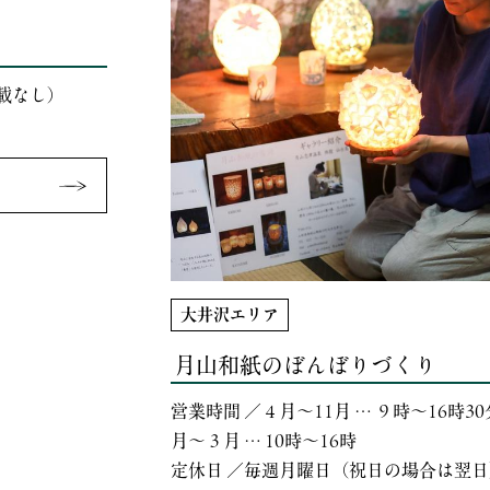
載なし）
大井沢エリア
月山和紙のぼんぼりづくり
営業時間 ／４月～11月 … ９時～16時30
月～３月 … 10時～16時
定休日 ／毎週月曜日（祝日の場合は翌