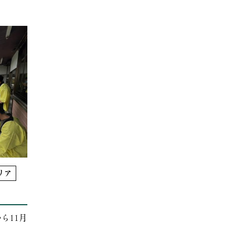
リア
ら11月