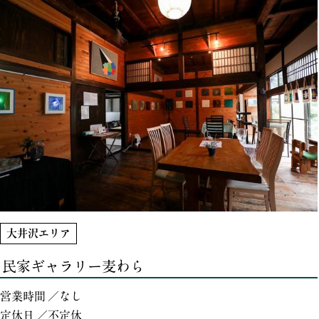
大井沢エリア
民家ギャラリー麦わら
営業時間 ／なし
定休日 ／不定休