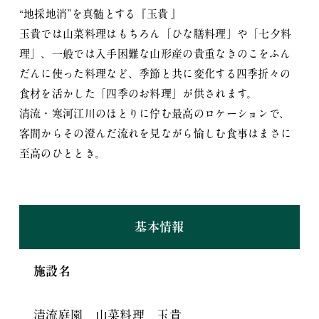
“地採地消”を真髄とする『玉貴 』
玉貴では山菜料理はもちろん「ひな膳料理」や「七夕料
理」、一般では入手困難な山形産の貴重なきのこをふん
だんに使った料理など、季節と共に変化する四季折々の
食材を活かした「四季のお料理」が供されます。
清流・寒河江川のほとりに佇む最高のロケーションで、
客間からその澄んだ流れを見ながら愉しむ食事はまさに
至高のひととき。
基本情報
施設名
清流庭園 山菜料理 玉貴