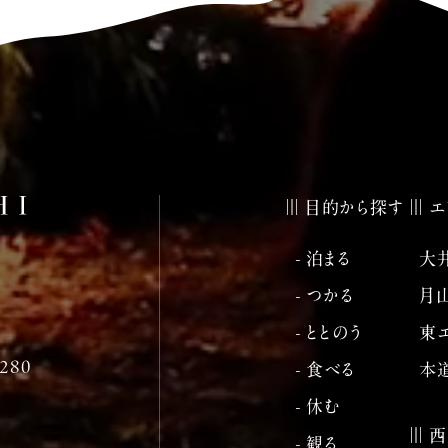
目的から探す
エ
- 泊まる
大
- つかる
月
- ととのう
東
80
- 食べる
本
- 休む
西
- 観る