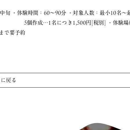
旬 ・体験時間：60～90分 ・対象人数：最小10名～最
別] 5個作成…1名につき1,500円[税別] ・体験
まで要予約
覧に戻る