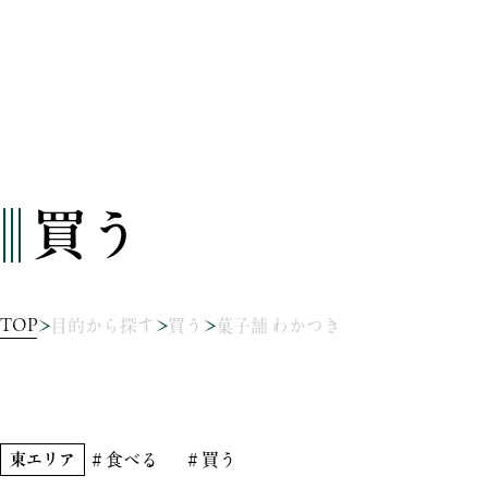
買う
TOP
目的から探す
買う
菓子舗 わかつき
東エリア
＃食べる
＃買う