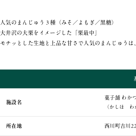
人気のまんじゅう３種（みそ／よもぎ／黒糖）
大井沢の大栗をイメージした「栗最中」
モチッとした生地と上品な甘さで人気のまんじゅうは
菓子舗 わか
施設名
（かしほ わ
所在地
西川町吉川22