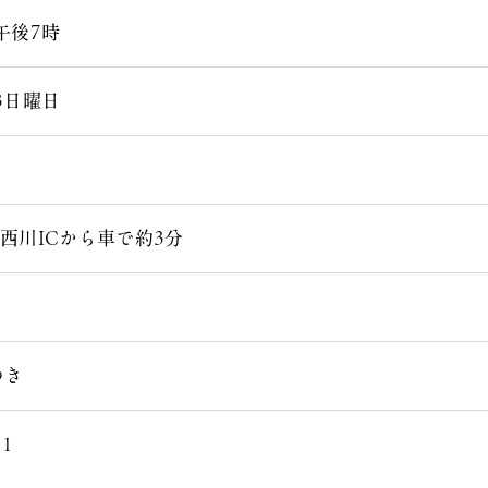
午後7時
3日曜日
西川ICから車で約3分
つき
21