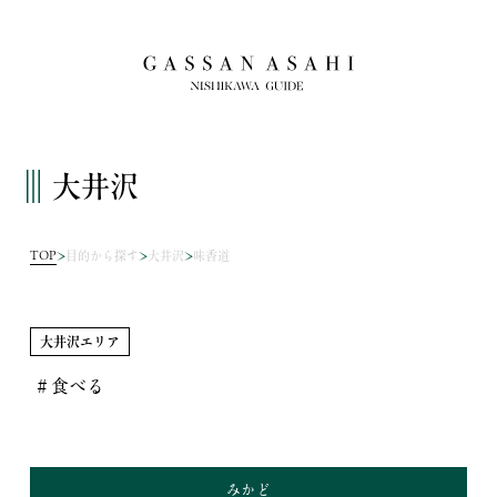
大井沢
TOP
目的から探す
大井沢
味香道
大井沢エリア
＃食べる