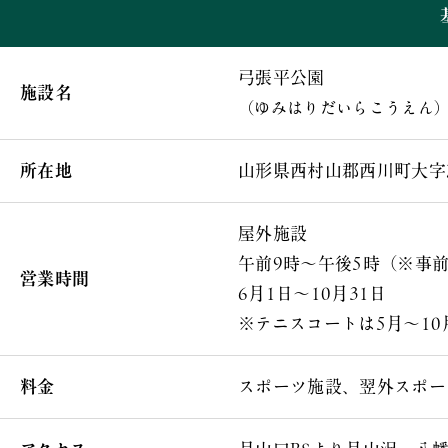
弓張平公園
施設名
（ゆみはりだいらこうえん
所在地
山形県西村山郡西川町大字志
屋外施設
午前9時～午後5時（※事
営業時間
6月1日～10月31日
※テニスコートは5月～10
料金
スポーツ施設、翌外スポー