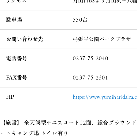
アクセス
月山口BSより月山沢～八
駐車場
550台
お問い合わせ先
弓張平公園パークプラザ
電話番号
0237-75-2040
FAX番号
0237-75-2301
HP
https://www.yumiharidaira.
【施設】 全天候型テニスコート12面、総合グラウン
ートキャンプ場 トイレ有り