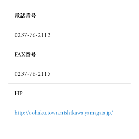
電話番号
0237-76-2112
FAX番号
0237-76-2115
HP
http://oohaku.town.nishikawa.yamagata.jp/