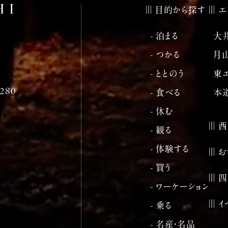
目的から探す
エ
- 泊まる
大
- つかる
月
- ととのう
東
80
- 食べる
本
- 休む
西
- 観る
- 体験する
お
- 買う
四
- ワーケーション
イ
- 乗る
- 名産・名品